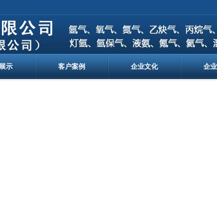
展示
客户案例
企业文化
企业