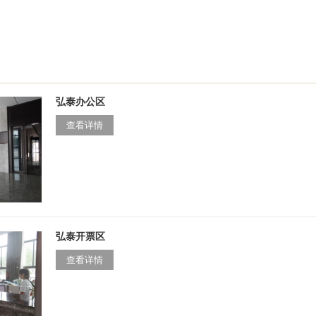
弘泰办公区
查看详情
弘泰开票区
查看详情