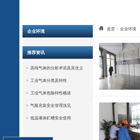
首页
>
企业环境
企业环境
推荐资讯
高纯气体的分析术语及其含义
工业气体分类及特性
工业气体危险特性概述
气瓶充装安全管理浅见
低温液体贮槽安全使用