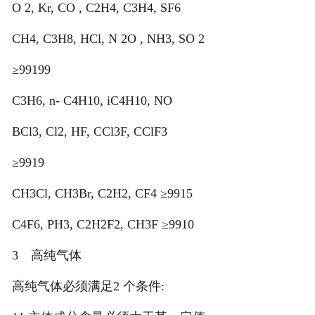
O 2, Kr, CO , C2H4, C3H4, SF6
CH4, C3H8, HCl, N 2O , NH3, SO 2
≥99199
C3H6, n- C4H10, iC4H10, NO
BCl3, Cl2, HF, CCl3F, CClF3
≥9919
CH3Cl, CH3Br, C2H2, CF4 ≥9915
C4F6, PH3, C2H2F2, CH3F ≥9910
3 高纯气体
高纯气体必须满足2 个条件: