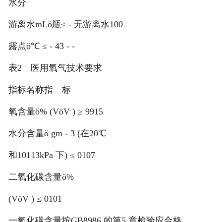
水分
游离水mLö瓶≤ - 无游离水100
露点ö℃ ≤ - 43 - -
表2 医用氧气技术要求
指标名称指 标
氧含量ö% (VöV ) ≥ 9915
水分含量ö gm - 3 (在20℃
和10113kPa 下) ≤ 0107
二氧化碳含量ö%
(VöV ) ≤ 0101
一氧化碳含量按GB8986 的第5 章检验应合格